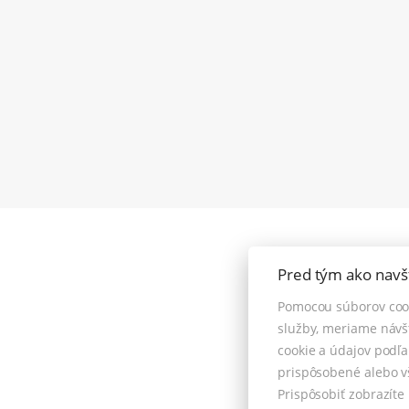
Pred tým ako navš
Pomocou súborov coo
služby, meriame návš
cookie a údajov podľ
Pod Kalváriou 
prispôsobené alebo v
Prispôsobiť zobrazít