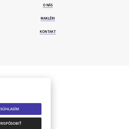
O NÁS
MAKLÉRI
KONTAKT
SÚHLASÍM
: info@torea.sk
PRISPÔSOBIŤ