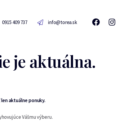
0915 409 737
info@torea.sk
e je aktuálna.
 len aktuálne ponuky.
vyhovujúce Vášmu výberu.