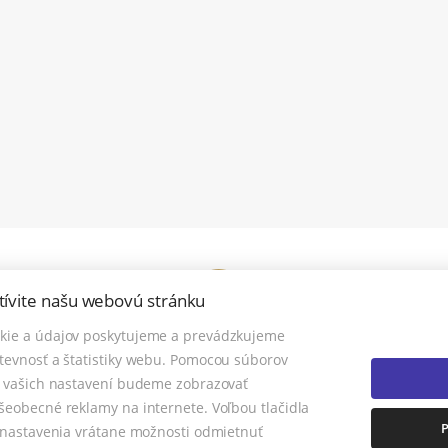
tívite našu webovú stránku
kie a údajov poskytujeme a prevádzkujeme
tevnosť a štatistiky webu. Pomocou súborov
© 2026 - TOREA s.r.o.
a vašich nastavení budeme zobrazovať
1163/85, TOPOĽČANY 955 01, Tel.: 0915 409 737 , Mobil: 0915 409 737, E-mail
šeobecné reklamy na internete. Voľbou tlačidla
e nastavenia vrátane možnosti odmietnuť
NASTAVENIE COOKIES