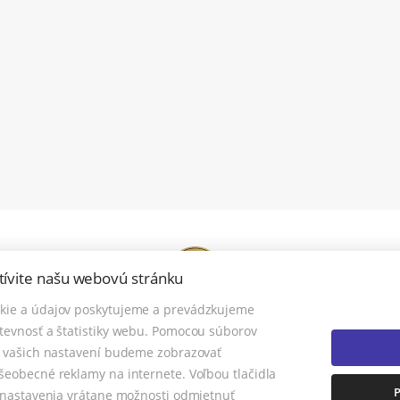
tívite našu webovú stránku
kie a údajov poskytujeme a prevádzkujeme
tevnosť a štatistiky webu. Pomocou súborov
© 2026 - TOREA s.r.o.
a vašich nastavení budeme zobrazovať
1163/85, TOPOĽČANY 955 01, Tel.: 0915 409 737 , Mobil: 0915 409 737, E-mail
šeobecné reklamy na internete. Voľbou tlačidla
NASTAVENIE COOKIES
e nastavenia vrátane možnosti odmietnuť