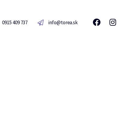
0915 409 737
info@torea.sk