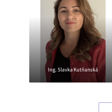
Ing. Slavka Kutňanská
INFO@TOREA.SK
0915409737