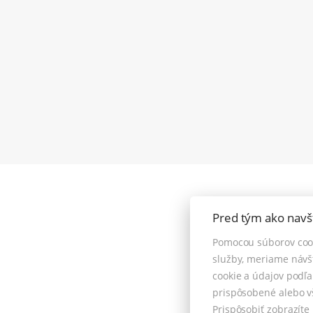
Pred tým ako navš
Pomocou súborov coo
služby, meriame návš
cookie a údajov podľ
Pod Kalváriou 
prispôsobené alebo v
Prispôsobiť zobrazít