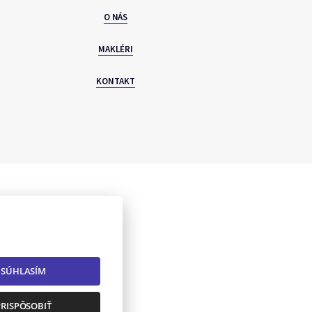
O NÁS
MAKLÉRI
KONTAKT
SÚHLASÍM
: info@torea.sk
PRISPÔSOBIŤ