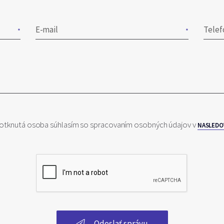
E-mail
Telef
otknutá osoba súhlasím so spracovaním osobných údajov v
NASLEDO
Odoslať správu